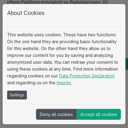
offene Plattform ermöglicht es Radiolog:innen, KI-
gestützte Anwendungen von Drittanbietern zu nutzen
About Cookies
und Befunde gleichzeitig in strukturierter Form zu
dokumentieren.
Die Integration von AVIEW in mint Lesion wurde
This website uses cookies. Those have two functions:
entwickelt, um KI-detektierte Lungenrundherde in
On the one hand they are providing basic functionality
strukturierte Befundungsworkflows einzubinden. Dies
for this website. On the other hand they allow us to
unterstützt unter anderem Lung-RADS-Klassifikationen,
improve our content for you by saving and analyzing
die Berechnung der Volumenverdopplungszeit (VDT)
anonymized user data. You can redraw your consent to
sowie die Planung von Nachsorgeuntersuchungen.
using these cookies at any time. Find more information
Dadurch können manuelle Arbeitsschritte reduziert und
regarding cookies on our
Data Protection Declaration
konsistente Prozesse in standortübergreifenden
and regarding us on the
Imprint
.
Lungenkrebsscreening-Netzwerken unterstützt
Settings
werden.
Deny all cookies
Accept all cookies
Über Coreline Soft