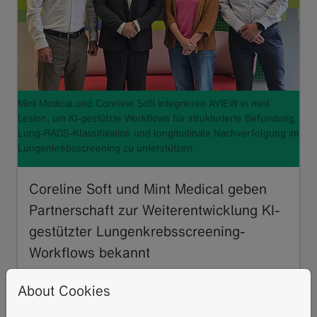
Mint Medical und Coreline Soft integrieren AVIEW in mint
Lesion, um KI-gestützte Workflows für strukturierte Befundung,
Lung-RADS-Klassifikation und longitudinale Nachverfolgung im
Lungenkrebsscreening zu unterstützen.
Coreline Soft und Mint Medical geben
Partnerschaft zur Weiterentwicklung KI-
gestützter Lungenkrebsscreening-
Workflows bekannt
06.2026
About Cookies
Coreline Soft und Mint Medical geben heute ihre
Partnerschaft zur Weiterentwicklung KI-gestützter