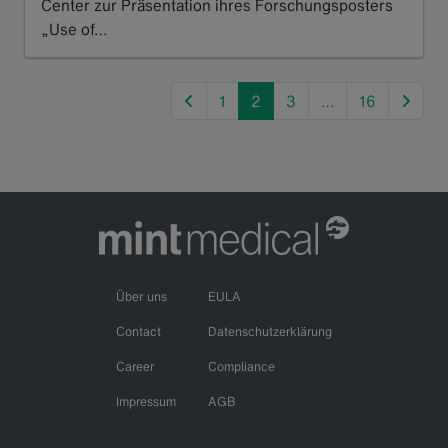
Center zur Präsentation ihres Forschungsposters
„Use of…
Read more
previous
next
1
2
3
…
16
Über uns
EULA
Contact
Datenschutzerklärung
Career
Compliance
Impressum
AGB