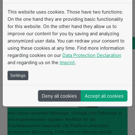
Workflows im Lungenkrebsscreening bekannt.
This website uses cookies. Those have two functions:
Der…
Read more
On the one hand they are providing basic functionality
for this website. On the other hand they allow us to
improve our content for you by saving and analyzing
anonymized user data. You can redraw your consent to
using these cookies at any time. Find more information
regarding cookies on our
Data Protection Declaration
and regarding us on the
Imprint
.
Settings
Deny all cookies
Accept all cookies
mint Lesion verbindet Radiologie, Urologie und Pathologie in
einem gemeinsamen digitalen Workflow für die
Prostatakarzinom-Diagnostik. Die Plattform unterstützt
strukturierte Befundung, FHIR-basierte Interoperabilität,