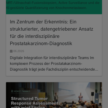
MRT-/Ultraschall-Fusionsbiopsien, Active Surveillance und die
KI-gestützte Quantifizierung von Knochenmetastasen.
Im Zentrum der Erkenntnis: Ein
strukturierter, datengetriebener Ansatz
für die interdisziplinäre
Prostatakarzinom-Diagnostik
06.2026
Digitale Integration für interdisziplinäre Teams Im
komplexen Prozess der Prostatakarzinom-
Diagnostik trägt jede Fachdisziplin entscheidende…
Read more