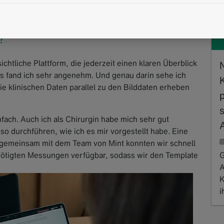
Vor
Slo
ten Sie während der Nutzung des
Les
?
und
chtliche Plattform, die jederzeit einen klaren Überblick
as fand ich sehr angenehm. Und genau darin sehe ich
ie klinischen Daten parallel zu den Bilddaten erheben
ach. Auch ich als Chirurgin habe mich sehr gut
 durchführen, wie ich es mir vorgestellt habe. Eine
r gemeinsam mit dem Team von Mint konnten wir schnell
G
benötigten Messungen verfügbar, sodass wir den Template
A
K
i
R