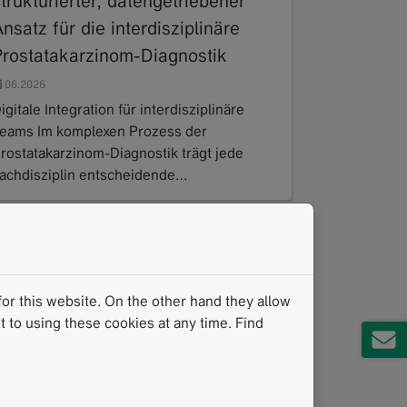
trukturierter, datengetriebener
nsatz für die interdisziplinäre
Prostatakarzinom-Diagnostik
06.2026
igitale Integration für interdisziplinäre
eams Im komplexen Prozess der
rostatakarzinom-Diagnostik trägt jede
achdisziplin entscheidende…
ead more
or this website. On the other hand they allow
 to using these cookies at any time. Find