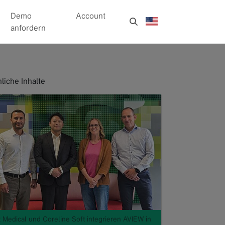
Demo
Account
anfordern
liche Inhalte
t Medical und Coreline Soft integrieren AVIEW in