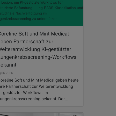
t Lesion, um KI-gestützte Workflows für
ukturierte Befundung, Lung-RADS-Klassifikation und
gitudinale Nachverfolgung im
genkrebsscreening zu unterstützen.
Coreline Soft und Mint Medical
geben Partnerschaft zur
Weiterentwicklung KI-gestützter
Lungenkrebsscreening-Workflows
bekannt
06.2026
oreline Soft und Mint Medical geben heute
hre Partnerschaft zur Weiterentwicklung
I-gestützter Workflows im
ungenkrebsscreening bekannt. Der…
ead more