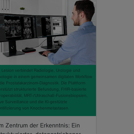
t Lesion verbindet Radiologie, Urologie und
hologie in einem gemeinsamen digitalen Workflow
die Prostatakarzinom-Diagnostik. Die Plattform
erstützt strukturierte Befundung, FHIR-basierte
roperabilität, MRT-/Ultraschall-Fusionsbiopsien,
ve Surveillance und die KI-gestützte
ntifizierung von Knochenmetastasen.
Im Zentrum der Erkenntnis: Ein