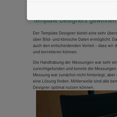
unkompliziert erfassen.
Welchen Gesamteindruck konn
Template Designers gewinnen
Der Template Designer bietet eine sehr übersi
über Bild- und klinische Daten ermöglicht. D
auch den entscheidenden Vorteil – dass wir d
und korrelieren können.
Die Handhabung der Messungen war sehr einf
zurechtgefunden und konnte die Messungen so
Messung war zunächst nicht hinterlegt, abe
eine Lösung finden. Mittlerweile sind alle 
Designer optimal nutzen können.