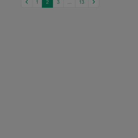
previous
next
1
2
3
…
13