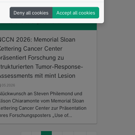
stellung eines Forschungsposters des Memorial
an Kettering Cancer Center zur Nutzung von mint
Deny all cookies
Accept all cookies
ion für strukturierte Tumor-Response-Assessments
 klinische Forschungsworkflows.
NCCN 2026: Memorial Sloan
Kettering Cancer Center
präsentiert Forschung zu
strukturierten Tumor-Response-
Assessments mit mint Lesion
05.2026
lückwunsch an Steven Philemond und
lison Chiaramonte vom Memorial Sloan
ettering Cancer Center zur Präsentation
hres Forschungsposters „Use of…
ead more