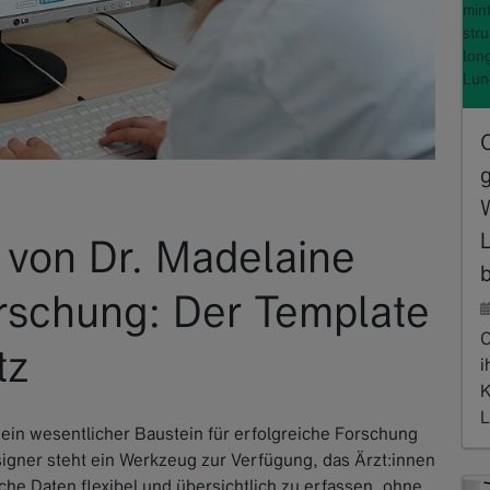
min
str
lon
Lun
 von Dr. Madelaine
orschung: Der Template
C
tz
i
K
L
d ein wesentlicher Baustein für erfolgreiche Forschung
R
signer steht ein Werkzeug zur Verfügung, das Ärzt:innen
che Daten flexibel und übersichtlich zu erfassen, ohne