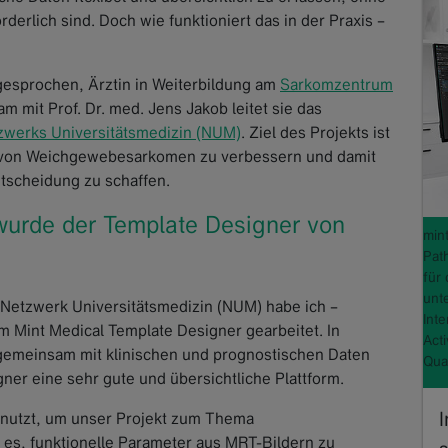
erlich sind. Doch wie funktioniert das in der Praxis –
 gesprochen, Ärztin in Weiterbildung am
Sarkomzentrum
m mit Prof. Dr. med. Jens Jakob leitet sie das
zwerks Universitätsmedizin (NUM)
. Ziel des Projekts ist
ng von Weichgewebesarkomen zu verbessern und damit
ntscheidung zu schaffen.
urde der Template Designer von
min
Pat
für 
unt
tzwerk Universitätsmedizin (NUM) habe ich –
Inte
m Mint Medical Template Designer gearbeitet. In
Acti
gemeinsam mit klinischen und prognostischen Daten
Qua
ner eine sehr gute und übersichtliche Plattform.
enutzt, um unser Projekt zum Thema
es, funktionelle Parameter aus MRT-Bildern zu