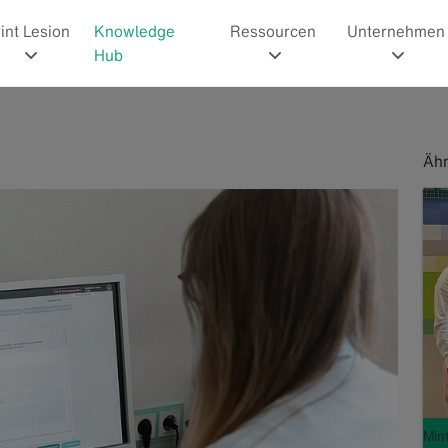
int Lesion
Knowledge
Ressourcen
Unternehmen
Hub
Ähn
Min